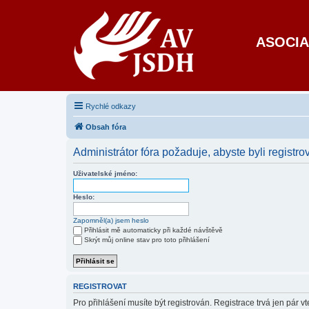
ASOCIA
Rychlé odkazy
Obsah fóra
Administrátor fóra požaduje, abyste byli registrov
Uživatelské jméno:
Heslo:
Zapomněl(a) jsem heslo
Přihlásit mě automaticky při každé návštěvě
Skrýt můj online stav pro toto přihlášení
REGISTROVAT
Pro přihlášení musíte být registrován. Registrace trvá jen pár