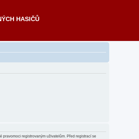
NÝCH HASIČŮ
né pravomoci registrovaným uživatelům. Před registrací se