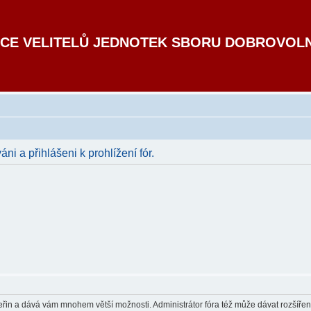
CE VELITELŮ JEDNOTEK SBORU DOBROVOL
áni a přihlášeni k prohlížení fór.
 vteřin a dává vám mnohem větší možnosti. Administrátor fóra též může dávat rozšíře