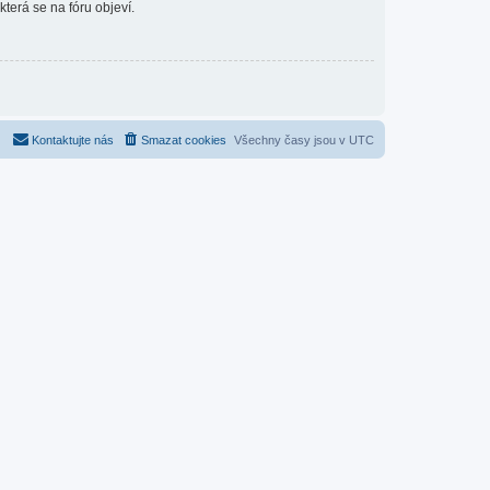
která se na fóru objeví.
Kontaktujte nás
Smazat cookies
Všechny časy jsou v
UTC