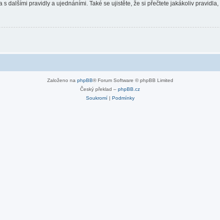
 s dalšími pravidly a ujednáními. Také se ujistěte, že si přečtete jakákoliv pravidla, 
Založeno na
phpBB
® Forum Software © phpBB Limited
Český překlad –
phpBB.cz
Soukromí
|
Podmínky