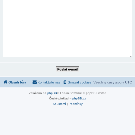
Obsah fóra
Kontaktujte nás
Smazat cookies
Všechny časy jsou v
UTC
Založeno na
phpBB
® Forum Software © phpBB Limited
Český překlad –
phpBB.cz
Soukromí
|
Podmínky