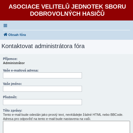
ASOCIACE VELITELŮ JEDNOTEK SBORU
DOBROVOLNÝCH HASIČŮ
Obsah fóra
Kontaktovat administrátora fóra
Příjemce:
Administrátor
Vaše e-mailová adresa:
Vaše jméno:
Předmět:
Tělo zprávy:
Tento e-mail bude odeslán jako prostý text, nevkládejte žádné HTML nebo BBCode.
Adresa pro odpověď na tento e-mail bude nastavena na vaši.