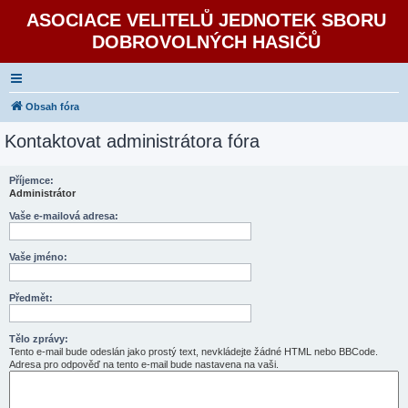
ASOCIACE VELITELŮ JEDNOTEK SBORU
DOBROVOLNÝCH HASIČŮ
Obsah fóra
Kontaktovat administrátora fóra
Příjemce:
Administrátor
Vaše e-mailová adresa:
Vaše jméno:
Předmět:
Tělo zprávy:
Tento e-mail bude odeslán jako prostý text, nevkládejte žádné HTML nebo BBCode.
Adresa pro odpověď na tento e-mail bude nastavena na vaši.