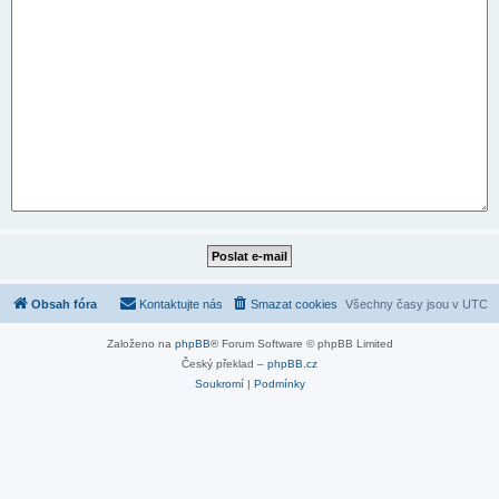
Obsah fóra
Kontaktujte nás
Smazat cookies
Všechny časy jsou v
UTC
Založeno na
phpBB
® Forum Software © phpBB Limited
Český překlad –
phpBB.cz
Soukromí
|
Podmínky