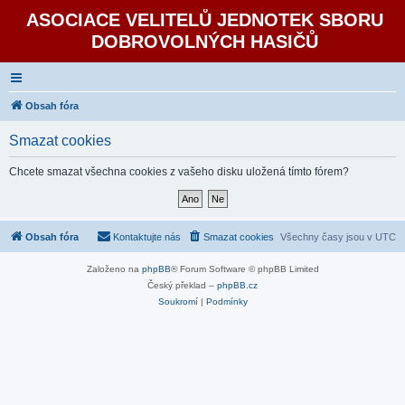
ASOCIACE VELITELŮ JEDNOTEK SBORU
DOBROVOLNÝCH HASIČŮ
Obsah fóra
Smazat cookies
Chcete smazat všechna cookies z vašeho disku uložená tímto fórem?
Obsah fóra
Kontaktujte nás
Smazat cookies
Všechny časy jsou v
UTC
Založeno na
phpBB
® Forum Software © phpBB Limited
Český překlad –
phpBB.cz
Soukromí
|
Podmínky