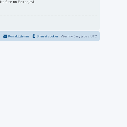
která se na fóru objeví.
Kontaktujte nás
Smazat cookies
Všechny časy jsou v
UTC