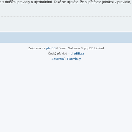
 s dalšími pravidly a ujednáními. Také se ujistěte, že si přečtete jakákoliv pravidla, 
Založeno na
phpBB
® Forum Software © phpBB Limited
Český překlad –
phpBB.cz
Soukromí
|
Podmínky