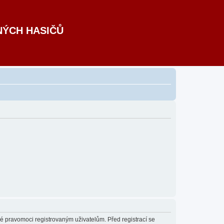
NÝCH HASIČŮ
né pravomoci registrovaným uživatelům. Před registrací se