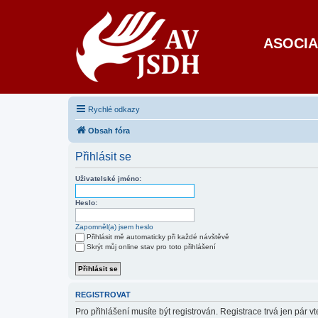
ASOCIA
Rychlé odkazy
Obsah fóra
Přihlásit se
Uživatelské jméno:
Heslo:
Zapomněl(a) jsem heslo
Přihlásit mě automaticky při každé návštěvě
Skrýt můj online stav pro toto přihlášení
REGISTROVAT
Pro přihlášení musíte být registrován. Registrace trvá jen pár