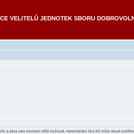
CE VELITELŮ JEDNOTEK SBORU DOBROVOL
 vteřin a dává vám mnohem větší možnosti. Administrátor fóra též může dávat rozšíře