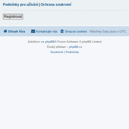
Podmínky pro užívání
|
Ochrana soukromí
Registrovat
Obsah fóra
Kontaktujte nás
Smazat cookies
Všechny časy jsou v
UTC
Založeno na
phpBB
® Forum Software © phpBB Limited
Český překlad –
phpBB.cz
Soukromí
|
Podmínky