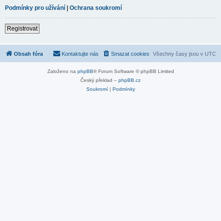
Podmínky pro užívání
|
Ochrana soukromí
Registrovat
Obsah fóra
Kontaktujte nás
Smazat cookies
Všechny časy jsou v
UTC
Založeno na
phpBB
® Forum Software © phpBB Limited
Český překlad –
phpBB.cz
Soukromí
|
Podmínky