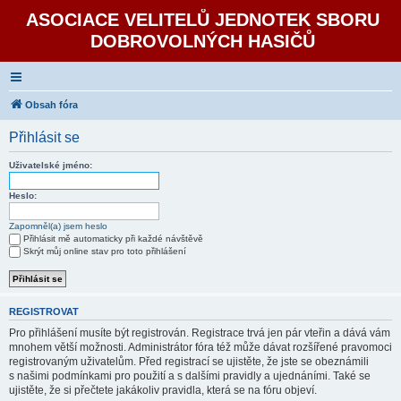
ASOCIACE VELITELŮ JEDNOTEK SBORU
DOBROVOLNÝCH HASIČŮ
Obsah fóra
Přihlásit se
Uživatelské jméno:
Heslo:
Zapomněl(a) jsem heslo
Přihlásit mě automaticky při každé návštěvě
Skrýt můj online stav pro toto přihlášení
REGISTROVAT
Pro přihlášení musíte být registrován. Registrace trvá jen pár vteřin a dává vám
mnohem větší možnosti. Administrátor fóra též může dávat rozšířené pravomoci
registrovaným uživatelům. Před registrací se ujistěte, že jste se obeznámili
s našimi podmínkami pro použití a s dalšími pravidly a ujednáními. Také se
ujistěte, že si přečtete jakákoliv pravidla, která se na fóru objeví.