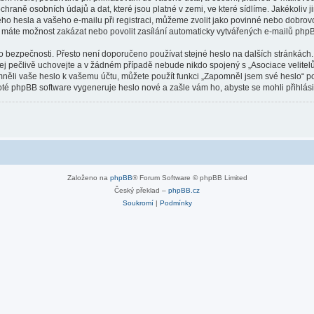
hraně osobních údajů a dat, které jsou platné v zemi, ve které sídlíme. Jakékoliv 
o hesla a vašeho e-mailu při registraci, můžeme zvolit jako povinné nebo dobrov
u máte možnost zakázat nebo povolit zasílání automaticky vytvářených e-mailů php
o bezpečnosti. Přesto není doporučeno používat stejné heslo na dalších stránkách.
jej pečlivě uchovejte a v žádném případě nebude nikdo spojený s „Asociace velitelů
omněli vaše heslo k vašemu účtu, můžete použít funkci „Zapomněl jsem své heslo“
té phpBB software vygeneruje heslo nové a zašle vám ho, abyste se mohli přihlási
Založeno na
phpBB
® Forum Software © phpBB Limited
Český překlad –
phpBB.cz
Soukromí
|
Podmínky