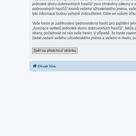
jednotek sboru dobrovolných hasičů“ jsou chráněny zákony o oc
dobrovolných hasičů“ kromě vašeho uživatelského jména, vašeh
tyto informace budou veřejně zobrazitelné. Dále ve vašem účt
Vaše heslo je zašifrováno (jednosměrný hash) pro zajištění jeh
„Asociace velitelů jednotek sboru dobrovolných hasičů“, takže 
strany, požadovat od vás vaše heslo. V případě, že byste zap
žádat zadaní vašeho uživatelského jména a vašeho e-mailu, po
Zpět na předchozí stránku
Obsah fóra