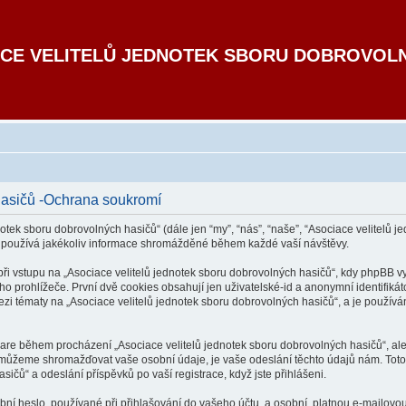
CE VELITELŮ JEDNOTEK SBORU DOBROVOL
hasičů -Ochrana soukromí
otek sboru dobrovolných hasičů“ (dále jen “my”, “nás”, “naše”, “Asociace velitelů je
 používá jakékoliv informace shromážděné během každé vaší návštěvy.
vstupu na „Asociace velitelů jednotek sboru dobrovolných hasičů“, kdy phpBB vytv
 prohlížeče. První dvě cookies obsahují jen uživatelské-id a anonymní identifikát
ezi tématy na „Asociace velitelů jednotek sboru dobrovolných hasičů“, a je používána
tware během procházení „Asociace velitelů jednotek sboru dobrovolných hasičů“, al
k můžeme shromažďovat vaše osobní údaje, je vaše odeslání těchto údajů nám. Toto
sičů“ a odeslání příspěvků po vaší registrace, když jste přihlášeni.
í heslo, používané při přihlašování do vašeho účtu, a osobní, platnou e-mailovou