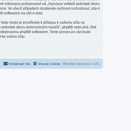
jiné informace požadované od „Asociace velitelů jednotek sboru
olné. Ve všech případech dostanete možnost rozhodnout, zda-li
BB softwarem na váš e-mail.
 Vaše heslo je prostředek k přístupu k vašemu účtu na
 jednotek sboru dobrovolných hasičů“, phpBB nebo jiné, třetí
 poskytovanou phpBB softwarem. Tento proces po vás bude
t ke svému účtu.
Kontaktujte nás
Smazat cookies
Všechny časy jsou v
UTC