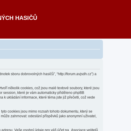
NÝCH HASIČŮ
dnotek sboru dobrovolných hasičů”, “http://forum.avjsdh.cz”) a
oří několik cookies, což jsou malé textové soubory, které jsou
or session, které je vám automaticky přiděleno phpBB
 k ukládání informace, které téma jste již přečetli, což vede
e tyto cookies jsou mimo rozsah tohoto dokumentu, který se
 může zahrnovat: odeslání příspěvků jako anonymní uživatel,
 adresu. Vaše osobní údaje pro váš účet na „Asociace velitelů