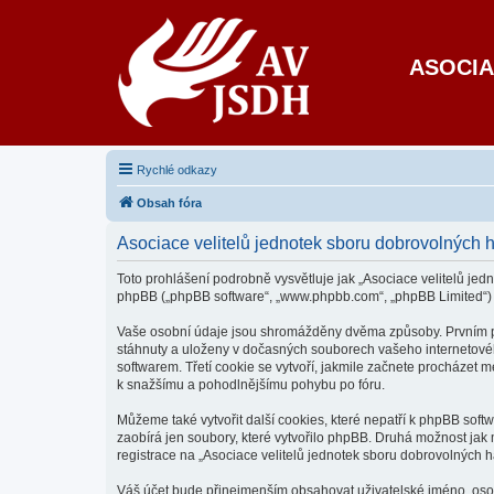
ASOCIA
Rychlé odkazy
Obsah fóra
Asociace velitelů jednotek sboru dobrovolných 
Toto prohlášení podrobně vysvětluje jak „Asociace velitelů jedn
phpBB („phpBB software“, „www.phpbb.com“, „phpBB Limited“)
Vaše osobní údaje jsou shromážděny dvěma způsoby. Prvním při 
stáhnuty a uloženy v dočasných souborech vašeho internetového
softwarem. Třetí cookie se vytvoří, jakmile začnete procházet m
k snažšímu a pohodlnějšímu pohybu po fóru.
Můžeme také vytvořit další cookies, které nepatří k phpBB sof
zaobírá jen soubory, které vytvořilo phpBB. Druhá možnost ja
registrace na „Asociace velitelů jednotek sboru dobrovolných ha
Váš účet bude přinejmenším obsahovat uživatelské jméno, osobn