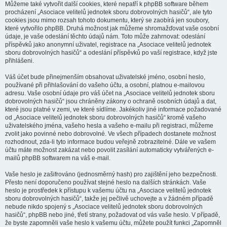
Můžeme také vytvořit další cookies, které nepatří k phpBB software během
procházení „Asociace velitelů jednotek sboru dobrovolných hasičů“, ale tyto
cookies jsou mimo rozsah tohoto dokumentu, který se zaobírá jen soubory,
které vytvořilo phpBB. Druhá možnost jak můžeme shromažďovat vaše osobní
údaje, je vaše odeslání těchto údajů nám. Toto může zahrnovat: odeslání
příspěvků jako anonymní uživatel, registrace na „Asociace velitelů jednotek
sboru dobrovolných hasičů“ a odeslání příspěvků po vaší registrace, když jste
přihlášeni.
Váš účet bude přinejmenším obsahovat uživatelské jméno, osobní heslo,
používané při přihlašování do vašeho účtu, a osobní, platnou e-mailovou
adresu. Vaše osobní údaje pro váš účet na „Asociace velitelů jednotek sboru
dobrovolných hasičů“ jsou chráněny zákony o ochraně osobních údajů a dat,
které jsou platné v zemi, ve které sídlíme. Jakékoliv jiné informace požadované
od „Asociace velitelů jednotek sboru dobrovolných hasičů“ kromě vašeho
uživatelského jména, vašeho hesla a vašeho e-mailu při registraci, můžeme
zvolit jako povinné nebo dobrovolné. Ve všech případech dostanete možnost
rozhodnout, zda-li tyto informace budou veřejně zobrazitelné. Dále ve vašem
účtu máte možnost zakázat nebo povolit zasílání automaticky vytvářených e-
mailů phpBB softwarem na váš e-mail.
Vaše heslo je zašifrováno (jednosměrný hash) pro zajištění jeho bezpečnosti.
Přesto není doporučeno používat stejné heslo na dalších stránkách. Vaše
heslo je prostředek k přístupu k vašemu účtu na „Asociace velitelů jednotek
sboru dobrovolných hasičů“, takže jej pečlivě uchovejte a v žádném případě
nebude nikdo spojený s „Asociace velitelů jednotek sboru dobrovolných
hasičů“, phpBB nebo jiné, třetí strany, požadovat od vás vaše heslo. V případě,
že byste zapomněli vaše heslo k vašemu účtu, můžete použít funkci „Zapomněl