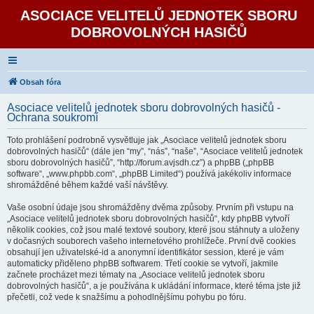
ASOCIACE VELITELŮ JEDNOTEK SBORU
DOBROVOLNÝCH HASIČŮ
Obsah fóra
Asociace velitelů jednotek sboru dobrovolných hasičů -
Ochrana soukromí
Toto prohlášení podrobně vysvětluje jak „Asociace velitelů jednotek sboru
dobrovolných hasičů“ (dále jen “my”, “nás”, “naše”, “Asociace velitelů jednotek
sboru dobrovolných hasičů”, “http://forum.avjsdh.cz”) a phpBB („phpBB
software“, „www.phpbb.com“, „phpBB Limited“) používá jakékoliv informace
shromážděné během každé vaší návštěvy.
Vaše osobní údaje jsou shromážděny dvěma způsoby. Prvním při vstupu na
„Asociace velitelů jednotek sboru dobrovolných hasičů“, kdy phpBB vytvoří
několik cookies, což jsou malé textové soubory, které jsou stáhnuty a uloženy
v dočasných souborech vašeho internetového prohlížeče. První dvě cookies
obsahují jen uživatelské-id a anonymní identifikátor session, které je vám
automaticky přiděleno phpBB softwarem. Třetí cookie se vytvoří, jakmile
začnete procházet mezi tématy na „Asociace velitelů jednotek sboru
dobrovolných hasičů“, a je používána k ukládání informace, které téma jste již
přečetli, což vede k snažšímu a pohodlnějšímu pohybu po fóru.