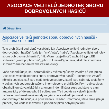
ASOCIACE VELITELŮ JEDNOTEK SBORU
DOBROVOLNÝCH HASIČŮ
Obsah fóra
Asociace velitelů jednotek sboru dobrovolných hasičů -
Ochrana soukromí
Toto prohlášení podrobně vysvětluje jak „Asociace velitelů jednotek sboru
dobrovolných hasičů“ (dále jen “my”, “nás”, “naše”, “Asociace velitelů jednotek
sboru dobrovolných hasičů”, “http://forum.avjsdh.cz”) a phpBB („phpBB
software“, „www.phpbb.com“, „phpBB Limited“) používá jakékoliv informace
shromážděné během každé vaší návštěvy.
Vaše osobní údaje jsou shromážděny dvěma způsoby. Prvním při vstupu na
„Asociace velitelů jednotek sboru dobrovolných hasičů“, kdy phpBB vytvoří
několik cookies, což jsou malé textové soubory, které jsou stáhnuty a uloženy
v dočasných souborech vašeho internetového prohlížeče. První dvě cookies
obsahují jen uživatelské-id a anonymní identifikátor session, které je vám
automaticky přiděleno phpBB softwarem. Třetí cookie se vytvoří, jakmile
začnete procházet mezi tématy na „Asociace velitelů jednotek sboru
dobrovolných hasičů“, a je používána k ukládání informace, které téma jste již
přečetli, což vede k snažšímu a pohodlnějšímu pohybu po fóru.