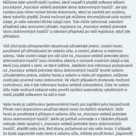
Můžeme také vytvořit další cookies, které nepatří k phpBB software během
procházení „Asociace velitelů jednotek sboru dobrovolných hasičů“, ale tyto
cookies jsou mimo rozsah tohoto dokumentu, který se zaobírá jen soubory,
které vytvořilo phpBB. Druhá možnost jak můžeme shromažďovat vaše osobní
údaje, je vaše odeslání těchto údajů nám. Toto může zahrnovat: odeslání
příspěvků jako anonymní uživatel, registrace na „Asociace velitelů jednotek
sboru dobrovolných hasičů“ a odeslání příspěvků po vaší registrace, když jste
přihlášeni.
Váš účet bude přinejmenším obsahovat uživatelské jméno, osobní heslo,
používané při přihlašování do vašeho účtu, a osobní, platnou e-mailovou
adresu. Vaše osobní údaje pro váš účet na „Asociace velitelů jednotek sboru
dobrovolných hasičů“ jsou chráněny zákony o ochraně osobních údajů a dat,
které jsou platné v zemi, ve které sídlíme. Jakékoliv jiné informace požadované
od „Asociace velitelů jednotek sboru dobrovolných hasičů“ kromě vašeho
uživatelského jména, vašeho hesla a vašeho e-mailu při registraci, můžeme
zvolit jako povinné nebo dobrovolné. Ve všech případech dostanete možnost
rozhodnout, zda-li tyto informace budou veřejně zobrazitelné. Dále ve vašem
účtu máte možnost zakázat nebo povolit zasílání automaticky vytvářených e-
mailů phpBB softwarem na váš e-mail.
Vaše heslo je zašifrováno (jednosměrný hash) pro zajištění jeho bezpečnosti.
Přesto není doporučeno používat stejné heslo na dalších stránkách. Vaše
heslo je prostředek k přístupu k vašemu účtu na „Asociace velitelů jednotek
sboru dobrovolných hasičů“, takže jej pečlivě uchovejte a v žádném případě
nebude nikdo spojený s „Asociace velitelů jednotek sboru dobrovolných
hasičů“, phpBB nebo jiné, třetí strany, požadovat od vás vaše heslo. V případě,
že byste zapomněli vaše heslo k vašemu účtu, můžete použít funkci „Zapomněl