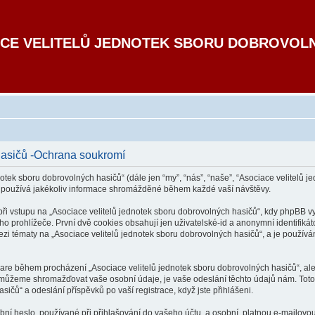
CE VELITELŮ JEDNOTEK SBORU DOBROVOL
hasičů -Ochrana soukromí
otek sboru dobrovolných hasičů“ (dále jen “my”, “nás”, “naše”, “Asociace velitelů je
 používá jakékoliv informace shromážděné během každé vaší návštěvy.
vstupu na „Asociace velitelů jednotek sboru dobrovolných hasičů“, kdy phpBB vytv
 prohlížeče. První dvě cookies obsahují jen uživatelské-id a anonymní identifikát
ezi tématy na „Asociace velitelů jednotek sboru dobrovolných hasičů“, a je používána
tware během procházení „Asociace velitelů jednotek sboru dobrovolných hasičů“, al
k můžeme shromažďovat vaše osobní údaje, je vaše odeslání těchto údajů nám. Toto
sičů“ a odeslání příspěvků po vaší registrace, když jste přihlášeni.
í heslo, používané při přihlašování do vašeho účtu, a osobní, platnou e-mailovou