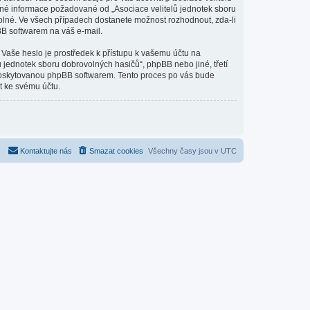
jiné informace požadované od „Asociace velitelů jednotek sboru
olné. Ve všech případech dostanete možnost rozhodnout, zda-li
BB softwarem na váš e-mail.
 Vaše heslo je prostředek k přístupu k vašemu účtu na
 jednotek sboru dobrovolných hasičů“, phpBB nebo jiné, třetí
 poskytovanou phpBB softwarem. Tento proces po vás bude
t ke svému účtu.
Kontaktujte nás
Smazat cookies
Všechny časy jsou v
UTC