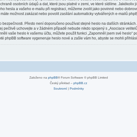
hraně osobních údajů a dat, které jsou platné v zemi, ve které sídlíme. Jakékoliv 
o hesla a vašeho e-mailu při registraci, můžeme zvolit jako povinné nebo dobrov
u máte možnost zakázat nebo povolit zasílání automaticky vytvářených e-mailů php
o bezpečnosti. Přesto není doporučeno používat stejné heslo na dalších stránkách.
jej pečlivě uchovejte a v žádném případě nebude nikdo spojený s „Asociace velitelů
omněli vaše heslo k vašemu účtu, můžete použít funkci „Zapomněl jsem své heslo“
té phpBB software vygeneruje heslo nové a zašle vám ho, abyste se mohli přihlási
Založeno na
phpBB
® Forum Software © phpBB Limited
Český překlad –
phpBB.cz
Soukromí
|
Podmínky