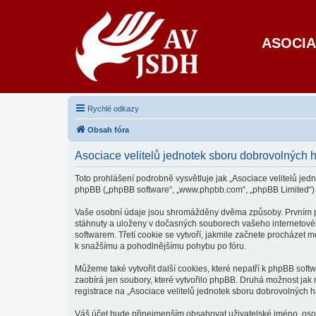
ASOCIA
Rychlé odkazy
Obsah fóra
Asociace velitelů jednotek sboru dobrovolných 
Toto prohlášení podrobně vysvětluje jak „Asociace velitelů jedn
phpBB („phpBB software“, „www.phpbb.com“, „phpBB Limited“)
Vaše osobní údaje jsou shromážděny dvěma způsoby. Prvním při 
stáhnuty a uloženy v dočasných souborech vašeho internetového
softwarem. Třetí cookie se vytvoří, jakmile začnete procházet m
k snažšímu a pohodlnějšímu pohybu po fóru.
Můžeme také vytvořit další cookies, které nepatří k phpBB sof
zaobírá jen soubory, které vytvořilo phpBB. Druhá možnost ja
registrace na „Asociace velitelů jednotek sboru dobrovolných ha
Váš účet bude přinejmenším obsahovat uživatelské jméno, osobn