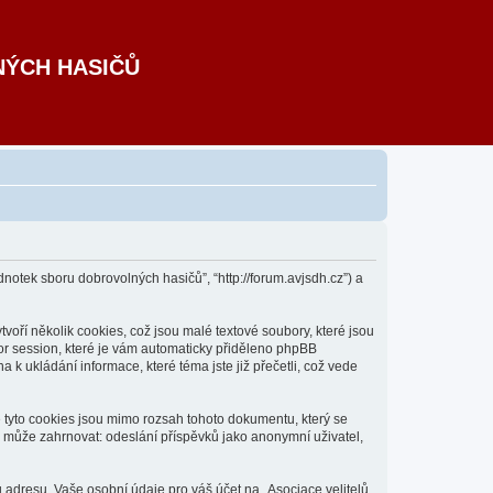
NÝCH HASIČŮ
dnotek sboru dobrovolných hasičů”, “http://forum.avjsdh.cz”) a
oří několik cookies, což jsou malé textové soubory, které jsou
or session, které je vám automaticky přiděleno phpBB
 k ukládání informace, které téma jste již přečetli, což vede
e tyto cookies jsou mimo rozsah tohoto dokumentu, který se
 může zahrnovat: odeslání příspěvků jako anonymní uživatel,
 adresu. Vaše osobní údaje pro váš účet na „Asociace velitelů