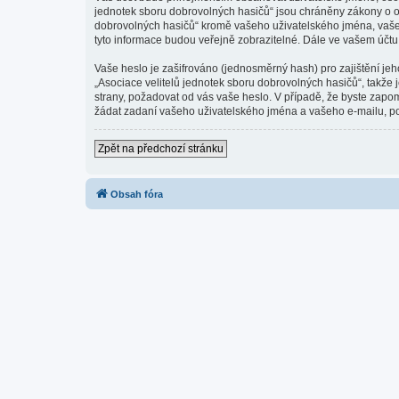
jednotek sboru dobrovolných hasičů“ jsou chráněny zákony o oc
dobrovolných hasičů“ kromě vašeho uživatelského jména, vašeh
tyto informace budou veřejně zobrazitelné. Dále ve vašem účt
Vaše heslo je zašifrováno (jednosměrný hash) pro zajištění jeh
„Asociace velitelů jednotek sboru dobrovolných hasičů“, takže 
strany, požadovat od vás vaše heslo. V případě, že byste zap
žádat zadaní vašeho uživatelského jména a vašeho e-mailu, po
Zpět na předchozí stránku
Obsah fóra