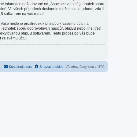
jiné informace požadované od „Asociace velitelů jednotek sboru
olné. Ve všech případech dostanete možnost rozhodnout, zda-li
BB softwarem na váš e-mail.
 Vaše heslo je prostředek k přístupu k vašemu účtu na
 jednotek sboru dobrovolných hasičů“, phpBB nebo jiné, třetí
 poskytovanou phpBB softwarem. Tento proces po vás bude
t ke svému účtu.
Kontaktujte nás
Smazat cookies
Všechny časy jsou v
UTC