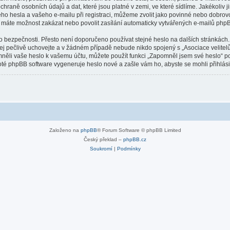
hraně osobních údajů a dat, které jsou platné v zemi, ve které sídlíme. Jakékoliv 
o hesla a vašeho e-mailu při registraci, můžeme zvolit jako povinné nebo dobrov
u máte možnost zakázat nebo povolit zasílání automaticky vytvářených e-mailů php
o bezpečnosti. Přesto není doporučeno používat stejné heslo na dalších stránkách.
jej pečlivě uchovejte a v žádném případě nebude nikdo spojený s „Asociace velitelů
omněli vaše heslo k vašemu účtu, můžete použít funkci „Zapomněl jsem své heslo“
té phpBB software vygeneruje heslo nové a zašle vám ho, abyste se mohli přihlási
Založeno na
phpBB
® Forum Software © phpBB Limited
Český překlad –
phpBB.cz
Soukromí
|
Podmínky