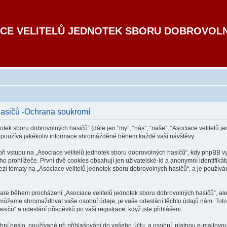
CE VELITELŮ JEDNOTEK SBORU DOBROVOL
hasičů -Ochrana soukromí
otek sboru dobrovolných hasičů“ (dále jen “my”, “nás”, “naše”, “Asociace velitelů je
 používá jakékoliv informace shromážděné během každé vaší návštěvy.
vstupu na „Asociace velitelů jednotek sboru dobrovolných hasičů“, kdy phpBB vytv
 prohlížeče. První dvě cookies obsahují jen uživatelské-id a anonymní identifikát
ezi tématy na „Asociace velitelů jednotek sboru dobrovolných hasičů“, a je používána
tware během procházení „Asociace velitelů jednotek sboru dobrovolných hasičů“, al
k můžeme shromažďovat vaše osobní údaje, je vaše odeslání těchto údajů nám. Toto
sičů“ a odeslání příspěvků po vaší registrace, když jste přihlášeni.
í heslo, používané při přihlašování do vašeho účtu, a osobní, platnou e-mailovou