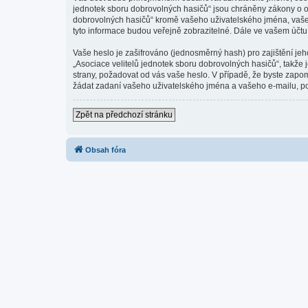
jednotek sboru dobrovolných hasičů“ jsou chráněny zákony o oc
dobrovolných hasičů“ kromě vašeho uživatelského jména, vašeh
tyto informace budou veřejně zobrazitelné. Dále ve vašem účt
Vaše heslo je zašifrováno (jednosměrný hash) pro zajištění jeh
„Asociace velitelů jednotek sboru dobrovolných hasičů“, takže 
strany, požadovat od vás vaše heslo. V případě, že byste zap
žádat zadaní vašeho uživatelského jména a vašeho e-mailu, po
Zpět na předchozí stránku
Obsah fóra