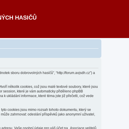
NÝCH HASIČŮ
dnotek sboru dobrovolných hasičů”, “http://forum.avjsdh.cz”) a
oří několik cookies, což jsou malé textové soubory, které jsou
or session, které je vám automaticky přiděleno phpBB
 k ukládání informace, které téma jste již přečetli, což vede
e tyto cookies jsou mimo rozsah tohoto dokumentu, který se
 může zahrnovat: odeslání příspěvků jako anonymní uživatel,
 adresu. Vaše osobní údaje pro váš účet na „Asociace velitelů