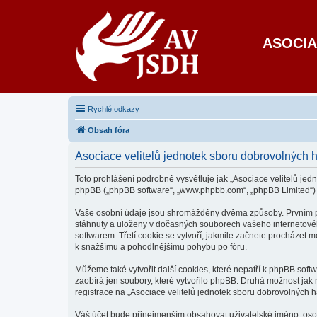
ASOCIA
Rychlé odkazy
Obsah fóra
Asociace velitelů jednotek sboru dobrovolných 
Toto prohlášení podrobně vysvětluje jak „Asociace velitelů jedn
phpBB („phpBB software“, „www.phpbb.com“, „phpBB Limited“)
Vaše osobní údaje jsou shromážděny dvěma způsoby. Prvním při 
stáhnuty a uloženy v dočasných souborech vašeho internetového
softwarem. Třetí cookie se vytvoří, jakmile začnete procházet m
k snažšímu a pohodlnějšímu pohybu po fóru.
Můžeme také vytvořit další cookies, které nepatří k phpBB sof
zaobírá jen soubory, které vytvořilo phpBB. Druhá možnost ja
registrace na „Asociace velitelů jednotek sboru dobrovolných ha
Váš účet bude přinejmenším obsahovat uživatelské jméno, osobn