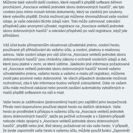
Můžeme také vytvořit další cookies, které nepatří k phpBB software během
procházení „Asociace velitelů jednotek sboru dobrovolných hasičů“, ale tyto
cookies jsou mimo rozsah tohoto dokumentu, který se zaobírá jen soubory,
které vytvořilo phpBB. Druhá možnost jak můžeme shromažďovat vaše osobní
údaje, je vaše odeslání těchto údajů nám. Toto může zahrnovat: odeslání
příspěvků jako anonymní uživatel, registrace na „Asociace velitelů jednotek
sboru dobrovolných hasičů“ a odeslání příspěvků po vaší registrace, když jste
přihlášeni.
Váš účet bude přinejmenším obsahovat uživatelské jméno, osobní heslo,
používané při přihlašování do vašeho účtu, a osobní, platnou e-mailovou
adresu. Vaše osobní údaje pro váš účet na „Asociace velitelů jednotek sboru
dobrovolných hasičů“ jsou chráněny zákony o ochraně osobních údajů a dat,
které jsou platné v zemi, ve které sídlíme. Jakékoliv jiné informace požadované
od „Asociace velitelů jednotek sboru dobrovolných hasičů“ kromě vašeho
uživatelského jména, vašeho hesla a vašeho e-mailu při registraci, můžeme
zvolit jako povinné nebo dobrovolné. Ve všech případech dostanete možnost
rozhodnout, zda-li tyto informace budou veřejně zobrazitelné. Dále ve vašem
účtu máte možnost zakázat nebo povolit zasílání automaticky vytvářených e-
mailů phpBB softwarem na váš e-mail.
Vaše heslo je zašifrováno (jednosměrný hash) pro zajištění jeho bezpečnosti.
Přesto není doporučeno používat stejné heslo na dalších stránkách. Vaše
heslo je prostředek k přístupu k vašemu účtu na „Asociace velitelů jednotek
sboru dobrovolných hasičů“, takže jej pečlivě uchovejte a v žádném případě
nebude nikdo spojený s „Asociace velitelů jednotek sboru dobrovolných
hasičů“, phpBB nebo jiné, třetí strany, požadovat od vás vaše heslo. V případě,
že byste zapomněli vaše heslo k vašemu účtu, můžete použít funkci „Zapomněl