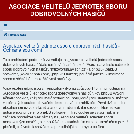
ASOCIACE VELITELŮ JEDNOTEK SBORU
DOBROVOLNÝCH HASIČŮ
Obsah fóra
Asociace velitelů jednotek sboru dobrovolných hasičů -
Ochrana soukromí
Toto prohlášení podrobně vysvětluje jak „Asociace velitelů jednotek sboru
dobrovolných hasičů“ (dále jen “my”, “nás”, “naše”, “Asociace velitelů jednotek
sboru dobrovolných hasičů”, “http://forum.avjsdh.cz”) a phpBB („phpBB
software“, „www.phpbb.com“, „phpBB Limited“) používá jakékoliv informace
shromážděné během každé vaší návštěvy.
Vaše osobní údaje jsou shromážděny dvěma způsoby. Prvním při vstupu na
„Asociace velitelů jednotek sboru dobrovolných hasičů“, kdy phpBB vytvoří
několik cookies, což jsou malé textové soubory, které jsou stáhnuty a uloženy
v dočasných souborech vašeho internetového prohlížeče. První dvě cookies
obsahují jen uživatelské-id a anonymní identifikátor session, které je vám
automaticky přiděleno phpBB softwarem. Třetí cookie se vytvoří, jakmile
začnete procházet mezi tématy na „Asociace velitelů jednotek sboru
dobrovolných hasičů“, a je používána k ukládání informace, které téma jste již
přečetli, což vede k snažšímu a pohodlnějšímu pohybu po fóru.