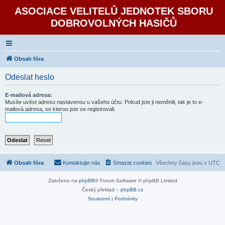
ASOCIACE VELITELŮ JEDNOTEK SBORU
DOBROVOLNÝCH HASIČŮ
Obsah fóra
Odeslat heslo
E-mailová adresa:
Musíte uvést adresu nastavenou u vašeho účtu. Pokud jste ji neměnili, tak je to e-
mailová adresa, se kterou jste se registrovali.
Obsah fóra
Kontaktujte nás
Smazat cookies
Všechny časy jsou v
UTC
Založeno na
phpBB
® Forum Software © phpBB Limited
Český překlad –
phpBB.cz
Soukromí
|
Podmínky